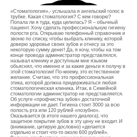
«Стоматология»,- услышала я ангельский голос в
трубке. Какая стоматология? С кем говорю?
Попала ли я туда, куда целилась? Я – обычный
пациент. Хочу сделать профессиональную гигиену
полости рта. Открываю телефонный справочник и
звоню по списку, чтобы выбрать клинику, которой
доверю здоровье своих зубов и отнесу за это
некоторую сумму денег! Да, я хочу, чтобы на том
конце провода администратор представлялся,
называл клинику и доступным мне языком
объяснял, что именно и за какие деньги я получу в
этой стоматологии! По-моему, это естественное
желание. Считаю, что это профессиональная
этика, которой должна придерживаться любая
стоматологическая клиника. Итак, в Семейной
стоматологии администратор не представляется.
Об услуге «профчистка зубов» достаточной
информации не дает. Гигиена стоит 3000 за всю
полость рта или 120 рублей «позубно».
Оказывается (в итоге нашего диалога), что
защитное покрытие зубов в эту цену не входит. И
(внимание, цитирую дословно) «делается
отдельно и стоит что-то около 600 рублей».