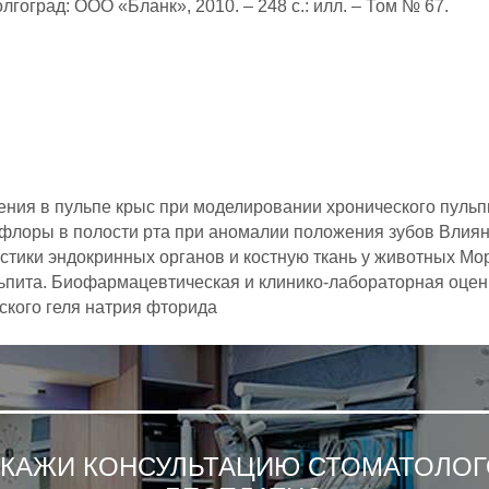
олгоград: ООО «Бланк», 2010. – 248 с.: илл. – Том № 67.
ния в пульпе крыс при моделировании хронического пульпи
флоры в полости рта при аномалии положения зубов Влия
тики эндокринных органов и костную ткань у животных Мо
ьпита. Биофармацевтическая и клинико-лабораторная оцен
ского геля натрия фторида
АКАЖИ КОНСУЛЬТАЦИЮ СТОМАТОЛОГ