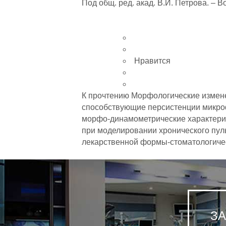
Под общ. ред. акад. В.И. Петрова. – В
Нравится
К прочтению Морфологические измене
способствующие персистенции микро
морфо-динамометрические характерис
при моделировании хронического пул
лекарственной формы-стоматологиче
З