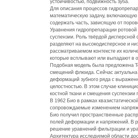
устойчивостью, подвижность зуба.
Для описания процессов гидропрепа
математическую задачу, включающую 
содержать часть, зависящую от поров
Уравнения гидропрепарации ротовой 
суспензии. Роль твёрдой дисперсной 
разделяют на высокодисперсное и ни
рассматриваемом контексте их количе
которые всплывают или выпадают в о
Подобная модель была предложена Te
смещений флюида. Сейчас актуальна 
деформаций зубного ряда с выраженн
целостностью. В этом случае клиници
костной ткани и смещения суспензии 
В 1962 Био в рамках квазистатическ
сопровождаемые изменением напряжен
Био получил пространственные распр
полей деформации и напряжений. В ра
решение уравнений фильтрации и ура
Архитектура исследуемой области дос