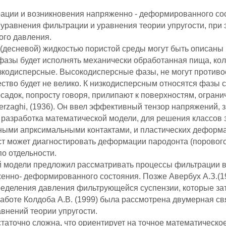
рации и возникновения напряженно - деформированного с
уравнения фильтрации и уравнения теории упругости, при
ого давления.
(десневой) жидкостью пористой среды могут быть описаны
фазы будет исполнять механически обработанная пища, кол
зкодисперсные. Высокодисперсные фазы, не могут противо
ство будет не велико. К низкодисперсным относятся фазы 
садок, попросту говоря, прилипают к поверхностям, огра
rzaghi, (1936). Он ввел эффективный тензор напряжений, 
разработка математической модели, для решения классов з
ыми апрксимальными контактами, и пластических деформа
ст может диагностировать деформации пародонта (поровог
по отдельности.
ой модели предложил рассматривать процессы фильтрации 
но- деформированного состояния. Позже Авербух А.З.(19
еделения давления фильтрующейся суспензии, которые за
боте Колдоба А.В. (1999) была рассмотрена двумерная свя
внений теории упругости.
таточно сложна, что ориентирует на точное математическо