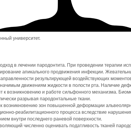
енный университет.
подход в лечении пародонтита. При проведении терапии ис
упирование апикального продвижения инфекции. Жеватель
 направленности результирующей воздействующих моментов
 значимым движениям жидкости в полости рта. Наличие деф
дит к возникновению и работе сильфонного механизма. Био
влически разрывая пародонтальные ткани.
 к возникновению зон повышенной деформации альвеоляр
ционно-реабилитационного процесса вследствие нарушени
нием внутри последнего раневой поверхности.
зволяющий численно оценивать податливость тканей парод