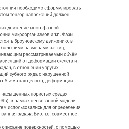
остояния необходимо сформулировать
 этом тензор напряжений должен
 как движение многофазной
онии микроорганизмов и т.п. Фазы
стоять броуновскому движению, в
с большими размерами частиц,
ничивающим рассматриваемый объём.
зависящий от деформации скелета и
адач, в отношении упругих
ций зубного ряда с нарушенной
о объема как целого), деформации
в насыщенных пористых средах,
95); в рамках несвязанной модели
тем использовались для определения
занная задача Био, т.е. совместное
е описание поверхностей, с помощью