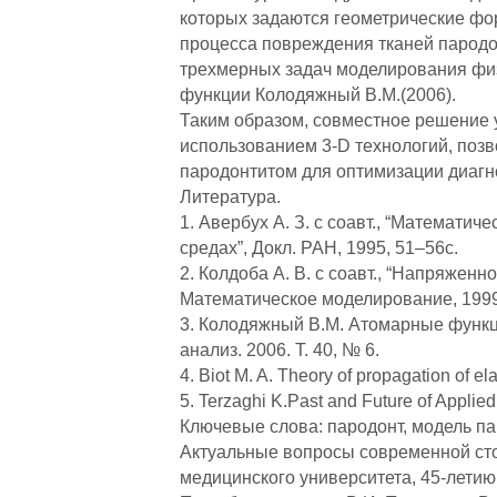
которых задаются геометрические фо
процесса повреждения тканей пародо
трехмерных задач моделирования физ
функции Колодяжный В.М.(2006).
Таким образом, совместное решение 
использованием 3-D технологий, поз
пародонтитом для оптимизации диагно
Литература.
1. Авербух A. З. с соавт., “Матема
средах”, Докл. РАН, 1995, 51–56с.
2. Колдоба А. В. с соавт., “Напряже
Математическое моделирование, 1999,
3. Колодяжный В.М. Атомарные функц
анализ. 2006. Т. 40, № 6.
4. Biot M. A. Theory of propagation of e
5. Terzaghi K.Past and Future of Applied
Ключевые слова: пародонт, модель па
Актуальные вопросы современной сто
медицинского университета, 45-лети