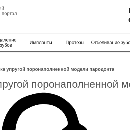
ий
 портал
даление
Импланты
Протезы
Отбеливание зуб
зубов
а упругой поронаполненной модели пародонта
пругой поронаполненной м