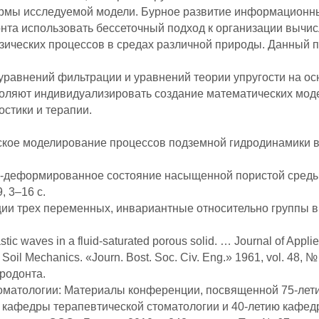
рмы исследуемой модели. Бурное развитие информационны
нта использовать бессеточный подход к организации вычи
ических процессов в средах различной природы. Данный п
уравнений фильтрации и уравнений теории упругости на ос
воляют индивидуализировать создание математических мо
стики и терапии.
тическое моделирование процессов подземной гидродинамик
нно-деформированное состояние насыщенной пористой сред
 3–16 c.
ии трех переменных, инвариантные относительно группы 
lastic waves in a fluid-saturated porous solid. … Journal of App
 Soil Mechanics. «Journ. Bost. Soc. Civ. Eng.» 1961, vol. 48, №
родонта.
матологии: Материалы конференции, посвященной 75-лети
ю кафедры терапевтической стоматологии и 40-летию кафед