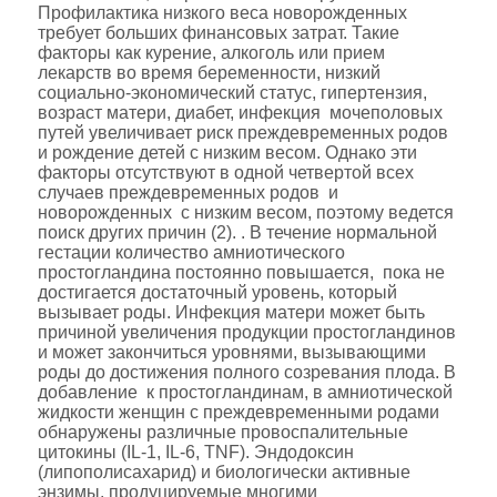
Профилактика низкого веса новорожденных
требует больших финансовых затрат. Такие
факторы как курение, алкоголь или прием
лекарств во время беременности, низкий
социально-экономический статус, гипертензия,
возраст матери, диабет, инфекция мочеполовых
путей увеличивает риск преждевременных родов
и рождение детей с низким весом. Однако эти
факторы отсутствуют в одной четвертой всех
случаев преждевременных родов и
новорожденных с низким весом, поэтому ведется
поиск других причин (2). . В течение нормальной
гестации количество амниотического
простогландина постоянно повышается, пока не
достигается достаточный уровень, который
вызывает роды. Инфекция матери может быть
причиной увеличения продукции простогландинов
и может закончиться уровнями, вызывающими
роды до достижения полного созревания плода. В
добавление к простогландинам, в амниотической
жидкости женщин с преждевременными родами
обнаружены различные провоспалительные
цитокины (IL-1, IL-6, TNF). Эндодоксин
(липополисахарид) и биологически активные
энзимы, продуцируемые многими