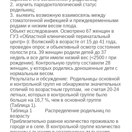
2. изучить пародонтологический статус
родильниц;
3. выявить возможную взаимосвязь между
стоматогенной инфекцией и преждевременными
родами и низким весом плода.
Объект исследования. Осмотрено 67 женщин в
ГУЗ «Областной клинический перинатальный
центр» (г. Волжский) в возрасте от 15 до 41 года,
проведен опрос и объективный осмотр состояния
полости рта. 39 женщин родили детей до 37
недель и все дети имели низкий вес (<2500 г при
рождении). Контрольную группу составили 28
женщин, у которых родились доношенные дети с
нормальным весом.
Результаты и обсуждение: Родильницы основной
и контрольной групп не обнаружили значительных
отличий по возрастным группам, не считая 20-24
летных, которых в контрольной группе было
больше на 16,7 %, чем в основной группе
(Таблица 1).
Таблица 1 Распределение родильниц по
возрасту
Приблизительно равное количество проживало в
городе и в селе. В контрольной группе количество
женщин с высшим и незаконченным высшим