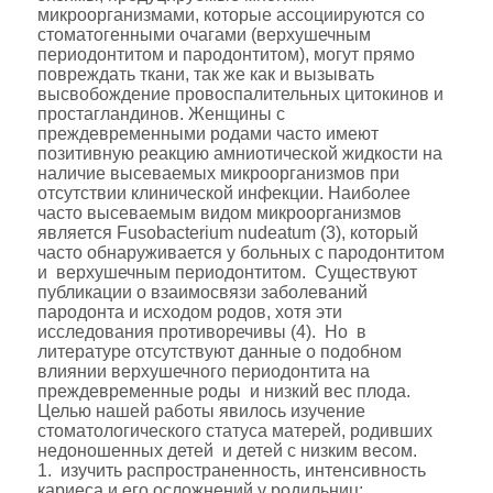
микроорганизмами, которые ассоциируются со
стоматогенными очагами (верхушечным
периодонтитом и пародонтитом), могут прямо
повреждать ткани, так же как и вызывать
высвобождение провоспалительных цитокинов и
простагландинов. Женщины с
преждевременными родами часто имеют
позитивную реакцию амниотической жидкости на
наличие высеваемых микроорганизмов при
отсутствии клинической инфекции. Наиболее
часто высеваемым видом микроорганизмов
является Fusobacterium nudeatum (3), который
часто обнаруживается у больных с пародонтитом
и верхушечным периодонтитом. Существуют
публикации о взаимосвязи заболеваний
пародонта и исходом родов, хотя эти
исследования противоречивы (4). Но в
литературе отсутствуют данные о подобном
влиянии верхушечного периодонтита на
преждевременные роды и низкий вес плода.
Целью нашей работы явилось изучение
стоматологического статуса матерей, родивших
недоношенных детей и детей с низким весом.
1. изучить распространенность, интенсивность
кариеса и его осложнений у родильниц;