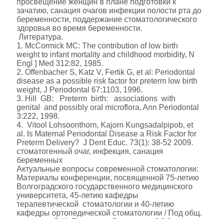
просвещение женщин в плане подготовки к
зачатию, санация очагов инфекции полости рта до
беременности, поддержание стоматологического
здоровья во время беременности.
Литература.
1. McCormick MC: The contribution of low birth
weight to infant mortality and childhood morbidity, N
Engl ] Med 312:82, 1985.
2. Offenbacher S, Katz V, Fertik G, et al: Periodontal
disease as a possible risk factor for preterm low birth
weight, J Periodontal 67:1103, 1996.
3. Hill GB: Preterm birth: associations with
genital and possibly oral microflora, Ann Periodontal
3:222, 1998.
4. Vitool Lohsoonthorn, Kajorn Kungsadalpipob, et
al. Is Maternal Periodontal Disease a Risk Factor for
Preterm Delivery? J Dent Educ. 73(1): 38-52 2009.
стоматогенный очаг, инфекция, санация
беременных
Актуальные вопросы современной стоматологии:
Материалы конференции, посвященной 75-летию
Волгоградского государственного медицинского
университета, 45-летию кафедры
терапевтической стоматологии и 40-летию
кафедры ортопедической стоматологии / Под общ.