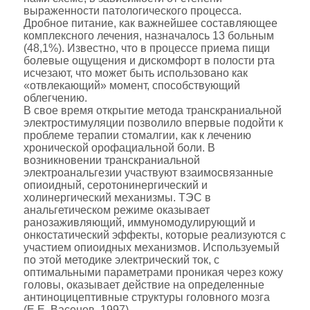
выраженности патологического процесса.
Дробное питание, как важнейшее составляющее
комплексного лечения, назначалось 13 больным
(48,1%). Известно, что в процессе приема пищи
болевые ощущения и дискомфорт в полости рта
исчезают, что может быть использовано как
«отвлекающий» момент, способствующий
облегчению.
В свое время открытие метода транскраниальной
электростимуляции позволило впервые подойти к
проблеме терапии стомалгии, как к лечению
хронической орофациальной боли. В
возникновении транскраниальной
электроанальгезии участвуют взаимосвязанные
опиоидный, серотонинергический и
холинергический механизмы. ТЭС в
анальгетическом режиме оказывает
ранозаживляющий, иммуномодулирующий и
онкостатический эффекты, которые реализуются с
участием опиоидных механизмов. Используемый
по этой методике электрический ток, с
оптимальными параметрами проникая через кожу
головы, оказывает действие на определенные
антиноцицептивные структуры головного мозга
(Е.Е. Васенев, 1997).