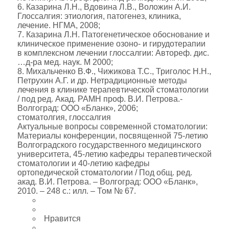
6. Казарина Л.Н., Вдовина Л.В., Воложин А.И.
Глоссалгия: этиология, патогенез, клиника,
лечение. НГМА, 2008;
7. Казарина Л.Н. Патогенетическое обоснование и
клиническое применение озоно- и гирудотерапии
в комплексном лечении глоссалгии: Автореф. дис.
…д-ра мед. наук. М 2000;
8. Михальченко В.Ф., Чижикова Т.С., Триголос Н.Н.,
Петрухин А.Г. и др. Нетрадиционные методы
лечения в клинике терапевтической стоматологии
/ под ред. Акад. РАМН проф. В.И. Петрова.-
Волгоград: ООО «Бланк», 2006;
стоматолгия, глоссалгия
Актуальные вопросы современной стоматологии:
Материалы конференции, посвященной 75-летию
Волгоградского государственного медицинского
университета, 45-летию кафедры терапевтической
стоматологии и 40-летию кафедры
ортопедической стоматологии / Под общ. ред.
акад. В.И. Петрова. – Волгоград: ООО «Бланк»,
2010. – 248 с.: илл. – Том № 67.
Нравится