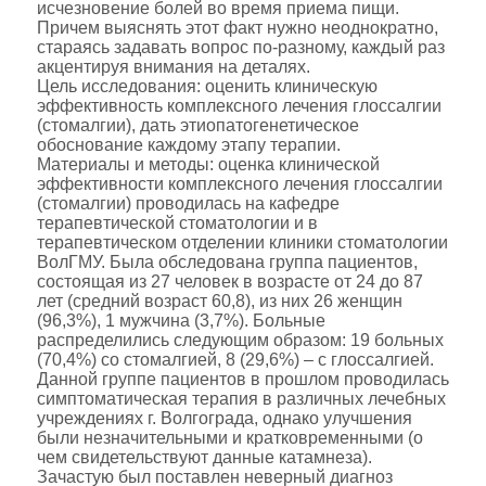
исчезновение болей во время приема пищи.
Причем выяснять этот факт нужно неоднократно,
стараясь задавать вопрос по-разному, каждый раз
акцентируя внимания на деталях.
Цель исследования: оценить клиническую
эффективность комплексного лечения глоссалгии
(стомалгии), дать этиопатогенетическое
обоснование каждому этапу терапии.
Материалы и методы: оценка клинической
эффективности комплексного лечения глоссалгии
(стомалгии) проводилась на кафедре
терапевтической стоматологии и в
терапевтическом отделении клиники стоматологии
ВолГМУ. Была обследована группа пациентов,
состоящая из 27 человек в возрасте от 24 до 87
лет (средний возраст 60,8), из них 26 женщин
(96,3%), 1 мужчина (3,7%). Больные
распределились следующим образом: 19 больных
(70,4%) со стомалгией, 8 (29,6%) – с глоссалгией.
Данной группе пациентов в прошлом проводилась
симптоматическая терапия в различных лечебных
учреждениях г. Волгограда, однако улучшения
были незначительными и кратковременными (о
чем свидетельствуют данные катамнеза).
Зачастую был поставлен неверный диагноз