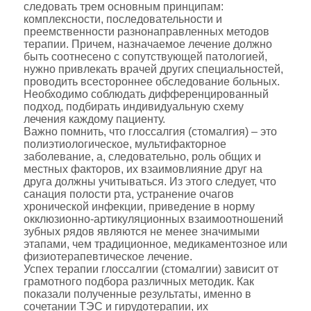
следовать трем основным принципам:
комплексности, последовательности и
преемственности разнонаправленных методов
терапии. Причем, назначаемое лечение должно
быть соотнесено с сопутствующей патологией,
нужно привлекать врачей других специальностей,
проводить всестороннее обследование больных.
Необходимо соблюдать дифференцированный
подход, подбирать индивидуальную схему
лечения каждому пациенту.
Важно помнить, что глоссалгия (стомалгия) – это
полиэтиологическое, мультифакторное
заболевание, а, следовательно, роль общих и
местных факторов, их взаимовлияние друг на
друга должны учитываться. Из этого следует, что
санация полости рта, устранение очагов
хронической инфекции, приведение в норму
окклюзионно-артикуляционных взаимоотношений
зубных рядов являются не менее значимыми
этапами, чем традиционное, медикаментозное или
физиотерапевтическое лечение.
Успех терапии глоссалгии (стомалгии) зависит от
грамотного подбора различных методик. Как
показали полученные результаты, именно в
сочетании ТЭС и гирудотерапии, их