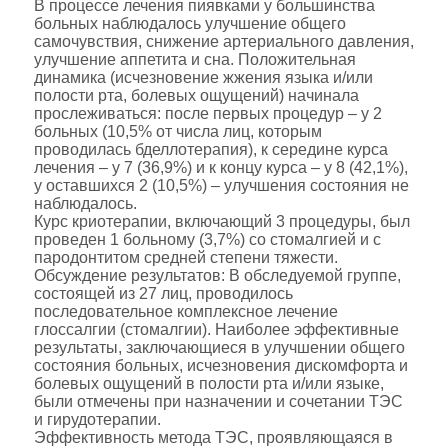
В процессе лечения пиявками у большинства
больных наблюдалось улучшение общего
самочувствия, снижение артериального давления,
улучшение аппетита и сна. Положительная
динамика (исчезновение жжения языка и/или
полости рта, болевых ощущений) начинала
прослеживаться: после первых процедур – у 2
больных (10,5% от числа лиц, которым
проводилась бделлотерапия), к середине курса
лечения – у 7 (36,9%) и к концу курса – у 8 (42,1%),
у оставшихся 2 (10,5%) – улучшения состояния не
наблюдалось.
Курс криотерапии, включающий 3 процедуры, был
проведен 1 больному (3,7%) со стомалгией и с
пародонтитом средней степени тяжести.
Обсуждение результатов: В обследуемой группе,
состоящей из 27 лиц, проводилось
последовательное комплексное лечение
глоссалгии (стомалгии). Наиболее эффективные
результаты, заключающиеся в улучшении общего
состояния больных, исчезновения дискомфорта и
болевых ощущений в полости рта и/или языке,
были отмечены при назначении и сочетании ТЭС
и гирудотерапии.
Эффективность метода ТЭС, проявляющаяся в