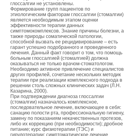
глоссалгии не установлены.
Формирование групп пациентов по
этиологическим факторам глоссалгии (стомалгии)
является необходимым этапом оценки
эффективности терапии данных
симптомокомплексов. Знание причины болезни, а
также природы соматической патологии,
способной вызвать ее рецидивирование – есть
гарант успешно подобранного и проведенного
лечения. Данный факт говорит о том, что помощь
больным глоссалгией (стомалгией) должна
оказываться не только врачом-стоматологом.
Необходимо активное привлечение специалистов
других профилей, сочетание нескольких методик
терапии при реализации комплексного подхода в
решении столь сложных клинических задач (Л.Н.
Казарина, 2000).
При подтверждении диагноза глоссалгии
(стомалгии) назначалось комплексное,
последовательное лечение, включающее в себя:
санацию полости рта, профессиональную гигиену,
замену по показаниям некачественных протезов,
либо их коррекцию (при необходимости); дробное
питание; курс физиотерапии (ТЭС) и
гирудотерапии; симптоматическое лечение