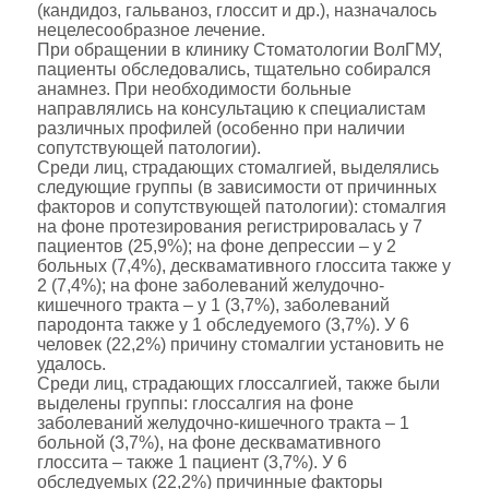
(кандидоз, гальваноз, глоссит и др.), назначалось
нецелесообразное лечение.
При обращении в клинику Стоматологии ВолГМУ,
пациенты обследовались, тщательно собирался
анамнез. При необходимости больные
направлялись на консультацию к специалистам
различных профилей (особенно при наличии
сопутствующей патологии).
Среди лиц, страдающих стомалгией, выделялись
следующие группы (в зависимости от причинных
факторов и сопутствующей патологии): стомалгия
на фоне протезирования регистрировалась у 7
пациентов (25,9%); на фоне депрессии – у 2
больных (7,4%), десквамативного глоссита также у
2 (7,4%); на фоне заболеваний желудочно-
кишечного тракта – у 1 (3,7%), заболеваний
пародонта также у 1 обследуемого (3,7%). У 6
человек (22,2%) причину стомалгии установить не
удалось.
Среди лиц, страдающих глоссалгией, также были
выделены группы: глоссалгия на фоне
заболеваний желудочно-кишечного тракта – 1
больной (3,7%), на фоне десквамативного
глоссита – также 1 пациент (3,7%). У 6
обследуемых (22,2%) причинные факторы