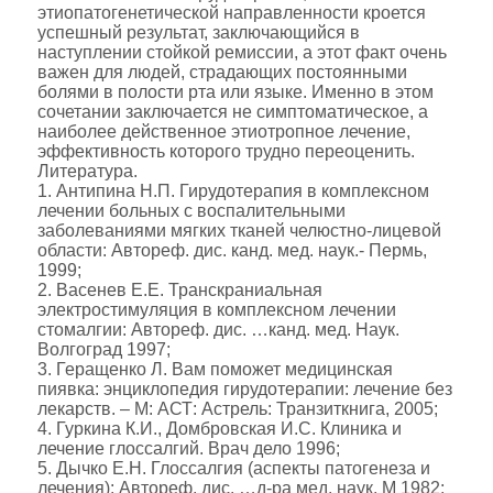
этиопатогенетической направленности кроется
успешный результат, заключающийся в
наступлении стойкой ремиссии, а этот факт очень
важен для людей, страдающих постоянными
болями в полости рта или языке. Именно в этом
сочетании заключается не симптоматическое, а
наиболее действенное этиотропное лечение,
эффективность которого трудно переоценить.
Литература.
1. Антипина Н.П. Гирудотерапия в комплексном
лечении больных с воспалительными
заболеваниями мягких тканей челюстно-лицевой
области: Автореф. дис. канд. мед. наук.- Пермь,
1999;
2. Васенев Е.Е. Транскраниальная
электростимуляция в комплексном лечении
стомалгии: Автореф. дис. …канд. мед. Наук.
Волгоград 1997;
3. Геращенко Л. Вам поможет медицинская
пиявка: энциклопедия гирудотерапии: лечение без
лекарств. – М: АСТ: Астрель: Транзиткнига, 2005;
4. Гуркина К.И., Домбровская И.С. Клиника и
лечение глоссалгий. Врач дело 1996;
5. Дычко Е.Н. Глоссалгия (аспекты патогенеза и
лечения): Автореф. дис. …д-ра мед. наук. М 1982;