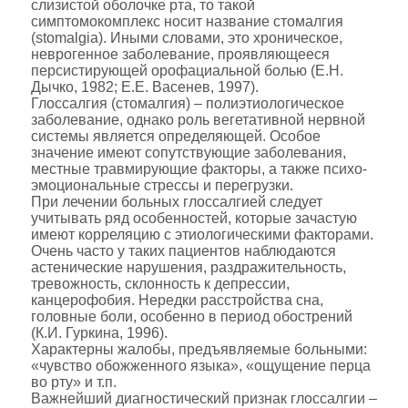
слизистой оболочке рта, то такой
симптомокомплекс носит название стомалгия
(stomalgia). Иными словами, это хроническое,
неврогенное заболевание, проявляющееся
персистирующей орофациальной болью (Е.Н.
Дычко, 1982; Е.Е. Васенев, 1997).
Глоссалгия (стомалгия) – полиэтиологическое
заболевание, однако роль вегетативной нервной
системы является определяющей. Особое
значение имеют сопутствующие заболевания,
местные травмирующие факторы, а также психо-
эмоциональные стрессы и перегрузки.
При лечении больных глоссалгией следует
учитывать ряд особенностей, которые зачастую
имеют корреляцию с этиологическими факторами.
Очень часто у таких пациентов наблюдаются
астенические нарушения, раздражительность,
тревожность, склонность к депрессии,
канцерофобия. Нередки расстройства сна,
головные боли, особенно в период обострений
(К.И. Гуркина, 1996).
Характерны жалобы, предъявляемые больными:
«чувство обожженного языка», «ощущение перца
во рту» и т.п.
Важнейший диагностический признак глоссалгии –