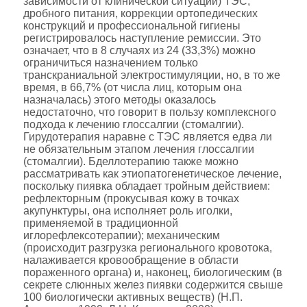
зависимости от клинической ситуации) ТЭС,
дробного питания, коррекции ортопедических
конструкций и профессиональной гигиены
регистрировалось наступление ремиссии. Это
означает, что в 8 случаях из 24 (33,3%) можно
ограничиться назначением только
транскраниальной электростимуляции, но, в то же
время, в 66,7% (от числа лиц, которым она
назначалась) этого методы оказалось
недостаточно, что говорит в пользу комплексного
подхода к лечению глоссалгии (стомалгии).
Гирудотерапия наравне с ТЭС является едва ли
не обязательным этапом лечения глоссалгии
(стомалгии). Бделлотерапию также можно
рассматривать как этиопатогенетическое лечение,
поскольку пиявка обладает тройным действием:
рефлекторным (прокусывая кожу в точках
акупунктуры, она исполняет роль иголки,
применяемой в традиционной
иглорефлексотерапии); механическим
(происходит разгрузка регионального кровотока,
налаживается кровообращение в области
пораженного органа) и, наконец, биологическим (в
секрете слюнных желез пиявки содержится свыше
100 биологически активных веществ) (Н.П.