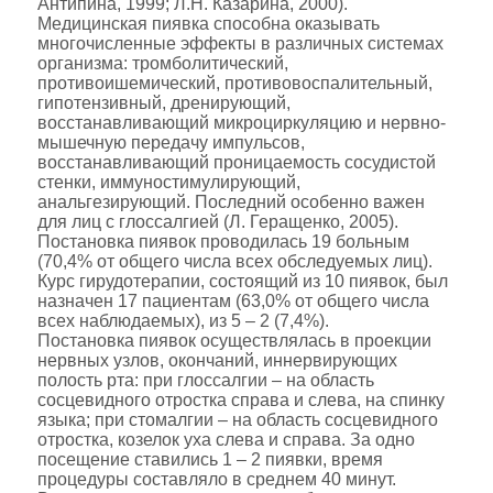
Антипина, 1999; Л.Н. Казарина, 2000).
Медицинская пиявка способна оказывать
многочисленные эффекты в различных системах
организма: тромболитический,
противоишемический, противовоспалительный,
гипотензивный, дренирующий,
восстанавливающий микроциркуляцию и нервно-
мышечную передачу импульсов,
восстанавливающий проницаемость сосудистой
стенки, иммуностимулирующий,
анальгезирующий. Последний особенно важен
для лиц с глоссалгией (Л. Геращенко, 2005).
Постановка пиявок проводилась 19 больным
(70,4% от общего числа всех обследуемых лиц).
Курс гирудотерапии, состоящий из 10 пиявок, был
назначен 17 пациентам (63,0% от общего числа
всех наблюдаемых), из 5 – 2 (7,4%).
Постановка пиявок осуществлялась в проекции
нервных узлов, окончаний, иннервирующих
полость рта: при глоссалгии – на область
сосцевидного отростка справа и слева, на спинку
языка; при стомалгии – на область сосцевидного
отростка, козелок уха слева и справа. За одно
посещение ставились 1 – 2 пиявки, время
процедуры составляло в среднем 40 минут.