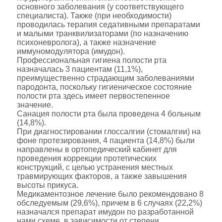
основного заболевания (у соответствующего
специалиста). Также (при необходимости)
проводилась терапия седативными препаратами
и малыми транквилизаторами (по назначению
психоневролога), а также назначение
иммуномодулятора (имудон).
Профессиональная гигиена полости рта
назначалась 3 пациентам (11,1%),
преимущественно страдающим заболеваниями
пародонта, поскольку гигиеническое состояние
полости рта здесь имеет первостепенное
значение.
Санация полости рта была проведена 4 больным
(14,8%).
При диагностировании глоссалгии (стомалгии) на
фоне протезирования, 4 пациента (14,8%) были
направлены в ортопедический кабинет для
проведения коррекции протетических
конструкций, с целью устранения местных
травмирующих факторов, а также завышения
высоты прикуса.
Медикаментозное лечение было рекомендовано 8
обследуемым (29,6%), причем в 6 случаях (22,2%)
назначался препарат имудон по разработанной
нами схеме, в зависимости от степени