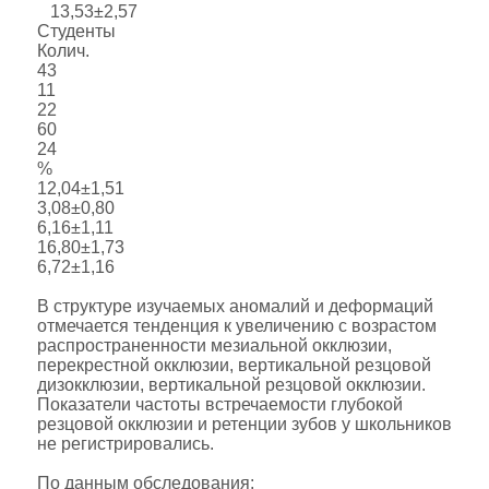
13,53±2,57
Студенты
Колич.
43
11
22
60
24
%
12,04±1,51
3,08±0,80
6,16±1,11
16,80±1,73
6,72±1,16
В структуре изучаемых аномалий и деформаций
отмечается тенденция к увеличению с возрастом
распространенности мезиальной окклюзии,
перекрестной окклюзии, вертикальной резцовой
дизокклюзии, вертикальной резцовой окклюзии.
Показатели частоты встречаемости глубокой
резцовой окклюзии и ретенции зубов у школьников
не регистрировались.
По данным обследования: