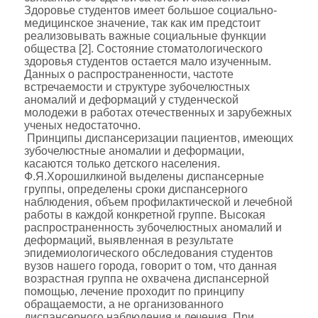
Здоровье студентов имеет большое социально-
медицинское значение, так как им предстоит
реализовывать важные социальные функции
общества [2]. Состояние стоматологического
здоровья студентов остается мало изученным.
Данных о распространенности, частоте
встречаемости и структуре зубочелюстных
аномалий и деформаций у студенческой
молодежи в работах отечественных и зарубежных
ученых недостаточно.
Принципы диспансеризации пациентов, имеющих
зубочелюстные аномалии и деформации,
касаются только детского населения.
Ф.Я.Хорошилкиной выделены диспансерные
группы, определены сроки диспансерного
наблюдения, объем профилактической и лечебной
работы в каждой конкретной группе. Высокая
распространенность зубочелюстных аномалий и
деформаций, выявленная в результате
эпидемиологического обследования студентов
вузов нашего города, говорит о том, что данная
возрастная группа не охвачена диспансерной
помощью, лечение проходит по принципу
обращаемости, а не организованного
диспансерного наблюдения и лечения. При