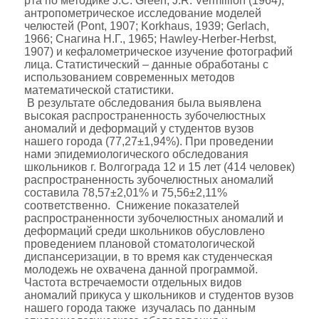
рта по методике J.C. Green, J.R. Vermillion (1964),
антропометрическое исследование моделей
челюстей (Pont, 1907; Korkhaus, 1939; Gerlach,
1966; Снагина Н.Г., 1965; Hawley-Herber-Herbst,
1907) и кефалометрическое изучение фотографий
лица. Статистический – данные обработаны с
использованием современных методов
математической статистики.
В результате обследования была выявлена
высокая распространенность зубочелюстных
аномалий и деформаций у студентов вузов
нашего города (77,27±1,94%). При проведении
нами эпидемиологического обследования
школьников г. Волгограда 12 и 15 лет (414 человек)
распространенность зубочелюстных аномалий
составила 78,57±2,01% и 75,56±2,11%
соответственно. Снижение показателей
распространенности зубочелюстных аномалий и
деформаций среди школьников обусловлено
проведением плановой стоматологической
диспансеризации, в то время как студенческая
молодежь не охвачена данной программой.
Частота встречаемости отдельных видов
аномалий прикуса у школьников и студентов вузов
нашего города также изучалась по данным