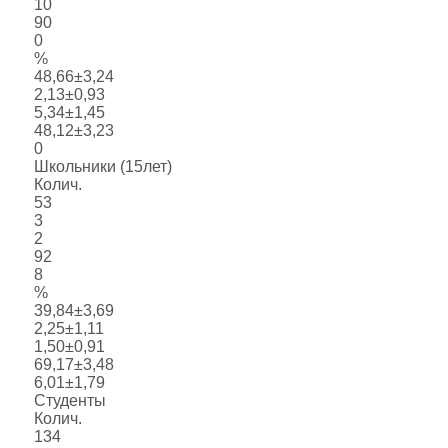
10
90
0
%
48,66±3,24
2,13±0,93
5,34±1,45
48,12±3,23
0
Школьники (15лет)
Колич.
53
3
2
92
8
%
39,84±3,69
2,25±1,11
1,50±0,91
69,17±3,48
6,01±1,79
Студенты
Колич.
134