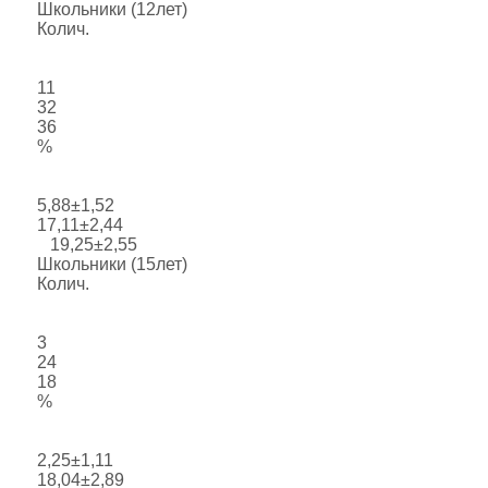
Школьники (12лет)
Колич.
11
32
36
%
5,88±1,52
17,11±2,44
19,25±2,55
Школьники (15лет)
Колич.
3
24
18
%
2,25±1,11
18,04±2,89