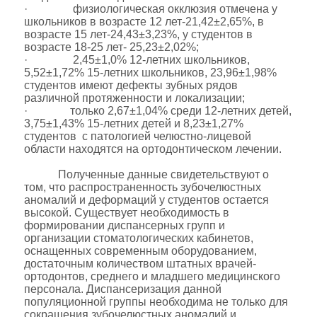
· физиологическая окклюзия отмечена у
школьников в возрасте 12 лет-21,42±2,65%, в
возрасте 15 лет-24,43±3,23%, у студентов в
возрасте 18-25 лет- 25,23±2,02%;
· 2,45±1,0% 12-летних школьников,
5,52±1,72% 15-летних школьников, 23,96±1,98%
студентов имеют дефекты зубных рядов
различной протяженности и локализации;
· только 2,67±1,04% среди 12-летних детей,
3,75±1,43% 15-летних детей и 8,23±1,27%
студентов с патологией челюстно-лицевой
области находятся на ортодонтическом лечении.
Полученные данные свидетельствуют о
том, что распространенность зубочелюстных
аномалий и деформаций у студентов остается
высокой. Существует необходимость в
формировании диспансерных групп и
организации стоматологических кабинетов,
оснащенных современным оборудованием,
достаточным количеством штатных врачей-
ортодонтов, среднего и младшего медицинского
персонала. Диспансеризация данной
популяционной группы необходима не только для
сокращения зубочелюстных аномалий и