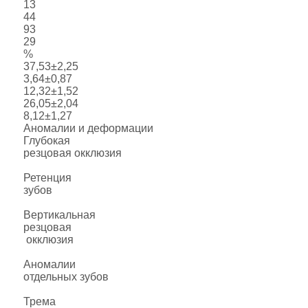
13
44
93
29
%
37,53±2,25
3,64±0,87
12,32±1,52
26,05±2,04
8,12±1,27
Аномалии и деформации
Глубокая
резцовая окклюзия
Ретенция
зубов
Вертикальная
резцовая
окклюзия
Аномалии
отдельных зубов
Трема